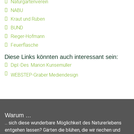
Naturgartenverein
NABU
Kraut und Rüben
BUND
Rieger-Hofmann
Feuerflasche
Diese Links könnten auch interessant sein:
Dipl.-Des. Marion Kunsemüller
WEBSTEP-Graber Mediendesign
Warum ...
... sich diese wunderbare Möglichkeit des Naturerlebens
entgehen lassen? Gärten die blühen, die wir riechen und